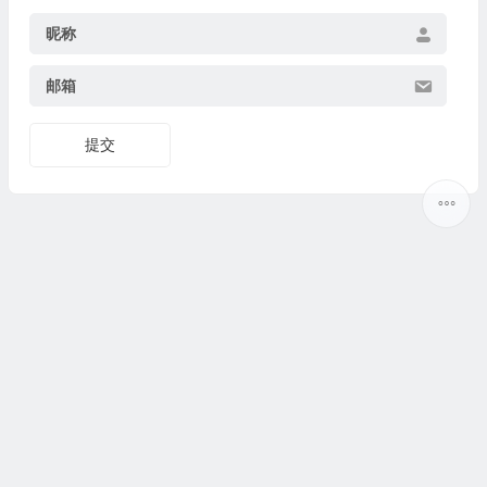
昵称
邮箱
提交
Copyright ©
5ilr绿软
版权所有丨
热门标签
丨
网站地图
丨