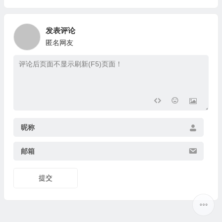
发表评论
匿名网友
昵称
邮箱
提交