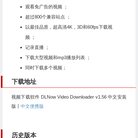
观看免广告的视频 ；
超过800个兼容站点 ；
以最佳品质，超高清4K，3D和60fps下载视
频 ；
记录直播 ；
下载大型视频和mp3播放列表 ；
同时下载多个视频；
下载地址
视频下载软件 DLNow Video Downloader v1.56 中文安装
版丨
中文便携版
历史版本