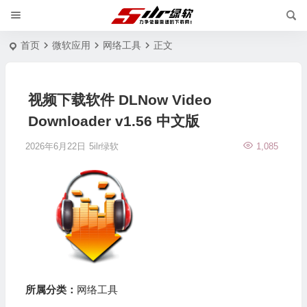
首页
微软应用
网络工具
正文
视频下载软件 DLNow Video
Downloader v1.56 中文版
2026年6月22日
5ilr绿软
1,085
所属分类：
网络工具