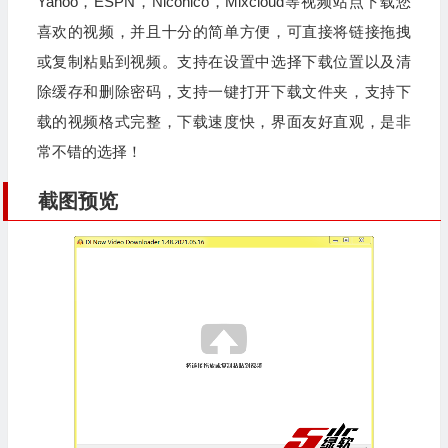
Yahoo，ESPN，Niconico，Mixcloud等视频站点下载您
喜欢的视频，并且十分的简单方便，可直接将链接拖拽
或复制粘贴到视频。支持在设置中选择下载位置以及清
除缓存和删除密码，支持一键打开下载文件夹，支持下
载的视频格式完整，下载速度快，界面友好直观，是非
常不错的选择！
截图预览