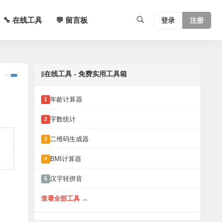
🔧 在线工具
💬 留言板
登录
注册
在线工具 - 免费实用工具箱
年龄计算器
1
字数统计
2
二维码生成器
3
BMI计算器
4
汉字转拼音
5
查看全部工具 →