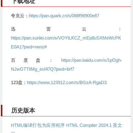
下载地址
夸克云：
https://pan.quark.cn/s/088f98900e87
迅雷云：
https://pan.xunlei.com/s/VOYtLKCZ_mEp8uSXMeWcPK
E0A1?pwd=rwnz#
百度盘：
https://pan.baidu.com/s/1pOgh-
NJwGTTIiMg_esI47Q?pwd=brf7
123盘：
https://www.123912.com/s/BGzA-RgaD3
历史版本
HTML编译打包为应用程序 HTML Compiler 2024.1 英文