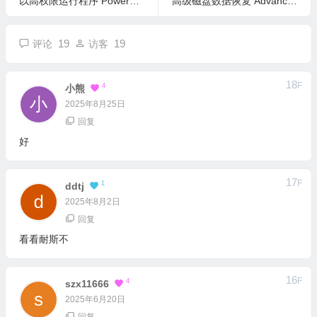
以高权限运行程序 PowerRun v1.7 中文绿色版
高级磁盘数据恢复 Advanced Disk Recovery 2.9.1300.18693 中文版
19
19
评论
访客
18
F
4
小熊
2025年8月25日
回复
好
17
F
1
Ddtj
2025年8月2日
回复
看看耐斯不
16
F
4
Szx11666
2025年6月20日
回复