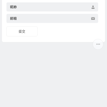
昵称
邮箱
提交
Copyright ©
5ilr绿软
版权所有丨
热门标签
丨
网站地图
丨