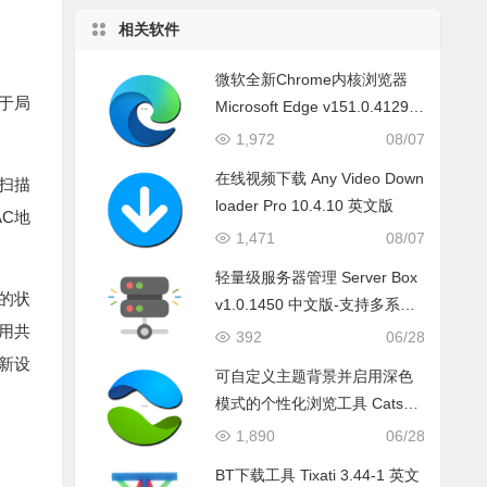
相关软件
微软全新Chrome内核浏览器
于局
Microsoft Edge v151.0.4129.7
2 中文版
1,972
08/07
在线视频下载 Any Video Down
将扫描
loader Pro 10.4.10 英文版
C地
1,471
08/07
轻量级服务器管理 Server Box
机的状
v1.0.1450 中文版-支持多系统
禁用共
一键搭建
392
06/28
到新设
可自定义主题背景并启用深色
模式的个性化浏览工具 Catsxp
Browser v6.7.1 中文版
1,890
06/28
BT下载工具 Tixati 3.44-1 英文