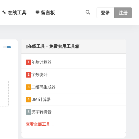
🔧 在线工具
💬 留言板
登录
注册
在线工具 - 免费实用工具箱
年龄计算器
1
字数统计
2
二维码生成器
3
BMI计算器
4
汉字转拼音
5
查看全部工具 →