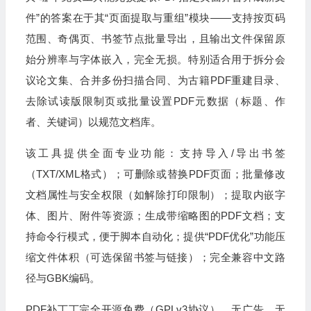
件”的答案在于其“页面提取与重组”模块——支持按页码
范围、奇偶页、书签节点批量导出，且输出文件保留原
始分辨率与字体嵌入，完全无损。特别适合用于拆分会
议论文集、合并多份扫描合同、为古籍PDF重建目录、
去除试读版限制页或批量设置PDF元数据（标题、作
者、关键词）以规范文档库。
该工具提供全面专业功能：支持导入/导出书签
（TXT/XML格式）；可删除或替换PDF页面；批量修改
文档属性与安全权限（如解除打印限制）；提取内嵌字
体、图片、附件等资源；生成带缩略图的PDF文档；支
持命令行模式，便于脚本自动化；提供“PDF优化”功能压
缩文件体积（可选保留书签与链接）；完全兼容中文路
径与GBK编码。
PDF补丁丁完全开源免费（GPLv3协议），无广告、无