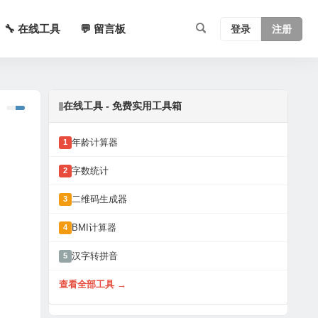
🔧 在线工具
💬 留言板
登录
注册
在线工具 - 免费实用工具箱
年龄计算器
1
字数统计
2
二维码生成器
3
BMI计算器
4
汉字转拼音
5
查看全部工具 →