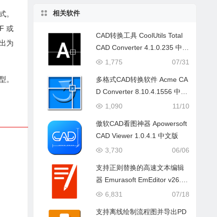
相关软件
格式。
F 或
CAD转换工具 CoolUtils Total
导出为
CAD Converter 4.1.0.235 中文
绿色版
1,775
07/31
模型。
多格式CAD转换软件 Acme CA
D Converter 8.10.4.1556 中文
绿色版
1,090
11/10
傲软CAD看图神器 Apowersoft
CAD Viewer 1.0.4.1 中文版
3,730
06/06
支持正则替换的高速文本编辑
器 Emurasoft EmEditor v26.2.
2 中文版
6,831
07/18
支持离线绘制流程图并导出PD