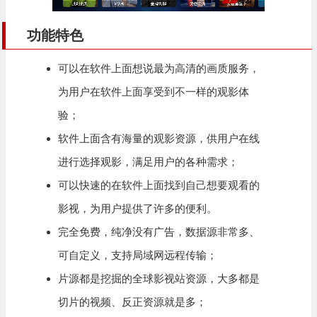
功能特色
可以在软件上面想说最为高清的画质服务，
为用户在软件上面享受到不一样的观影体
验；
软件上面含有海量的观影资源，供用户在线
进行选择观影，满足用户的各种需求；
可以快速的在软件上面找到自己想要观看的
影视，为用户提供了许多的便利。
完全免费，纯净没有广告，数据源非常多、
可自定义，支持局域网远程传输；
片源都是挖掘的全球影视站资源，大多都是
切片的视频、反正资源就是多；