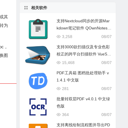
相关软件
像或其
支持Nextcloud同步的开源Mar
件转为
kdown笔记软件 QOwnNotes v
26.8.2 中文版
3,258
08/07
oc，
支持3000款扫描仪及专业色彩
校正的跨平台扫描软件 VueSca
转换图
n Pro 9.8.56.12 中文版
15,468
08/07
PDF工具箱 图档批处理助手 v
1.4.1 中文版
281
08/07
批量转双层PDF v4.0.1 中文绿
色版
364
08/07
支持离线绘制流程图并导出PD