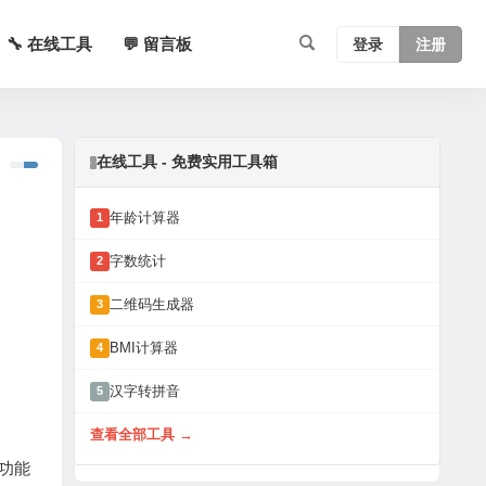
🔧 在线工具
💬 留言板
登录
注册
在线工具 - 免费实用工具箱
年龄计算器
1
字数统计
2
二维码生成器
3
BMI计算器
4
汉字转拼音
5
查看全部工具 →
功能