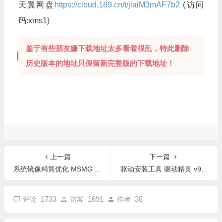
天翼网盘
https://cloud.189.cn/t/jiaiM3mAF7b2
(访问
码:xms1)
鉴于有些朋友嫌下载地址太多看着很乱，特此删除
历史版本的地址只保留新完整版的下载地址！
上一篇
下一篇
系统镜像精简优化 MSMG ToolKit 12.5 中文版/英文版
驱动安装工具 驱动精灵 v9.70 去广告最终绿色版/单文件版
1733
1691
38
评论
访客
作者