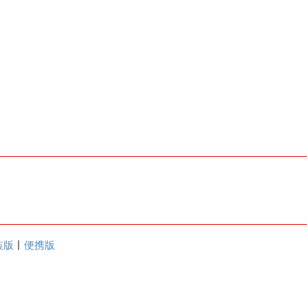
装版
丨
便携版