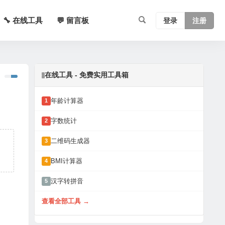
🔧 在线工具
💬 留言板
登录
注册
在线工具 - 免费实用工具箱
年龄计算器
1
字数统计
2
二维码生成器
3
m
BMI计算器
4
汉字转拼音
5
查看全部工具 →