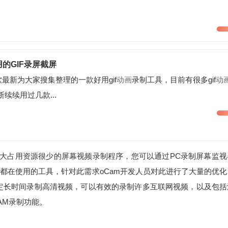
很好用的GIF录屏截屏
ilr绿软最新为大家搜集整理的一款好用gif
动画
录制工具，目前有很多gif
动
断续续用过几款...
功能强大占用资源很少的屏幕视频录制程序，您可以通过PC录制屏幕监
都在使用的工具，针对此需求oCam开发人员对此进行了大量的优化
稳定长时间录制高清视频，可以有效的录制许多互联网视频，以及包括
CAM录制功能。