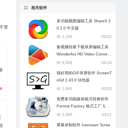
相关软件
多功能截图编辑工具 ShareX 2
不管
0.2.0 中文版
2,295
05/22
集视频转换下载录屏编辑工具
Wonderfox HD Video Convert
er Pro 28.9.0 中文版
8,048
04/16
录
很好用的GIF录屏软件 ScreenT
oGif 2.43.0 绿色版
2,845
03/20
免费多功能媒体格式转换软件
Format Factory 格式工厂 5.2
2.0 中文版
2,089
03/11
是
屏幕录制软件 Icecream Scree
导