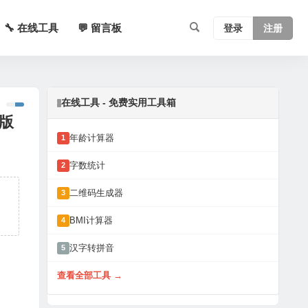
🔧 在线工具
💬 留言板
登录
注册
在线工具 - 免费实用工具箱
文版
年龄计算器
1
字数统计
2
二维码生成器
3
BMI计算器
4
汉字转拼音
5
查看全部工具 →