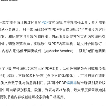
are 推出的一款功能全面且极致轻量的
PDF
文档编辑与注释增强工具，专为需要
从业者设计。对于常面临如何在PDF中直接编辑文字与图片内容问
案。相比仅支持注释的阅读器，Plus版具备完整的页面内容编辑引
像，调整段落布局，实现原生级PDF内容重构，是执行合同修订、
占用远低于同类软件（如Adobe Acrobat），满足“老旧电脑
文字识别与可编辑文本导出的PDF工具，以处理扫描版合同或纸质资
R（光学字符识别）模块，支持40多种语言（含中文简体/繁体），可将扫描件或
质文档数字化与信息再利用。其“哪个PDF
编辑器
能准确识别复杂版
过程中可自动识别标题、段落、列表与表格结构，最大限度保留原始排
提取书籍内容或创建可检索的电子档案库。