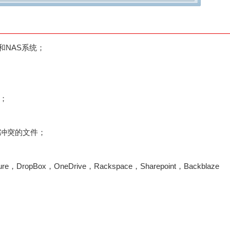
SD和NAS系统；
；
冲突的文件；
，DropBox，OneDrive，Rackspace，Sharepoint，Backblaze