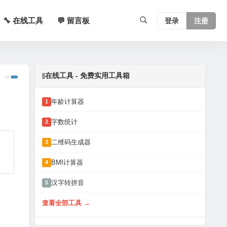
🔧 在线工具
💬 留言板
登录
注册
在线工具 - 免费实用工具箱
年龄计算器
1
字数统计
2
二维码生成器
3
。
BMI计算器
4
汉字转拼音
5
查看全部工具 →