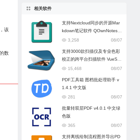
相关软件
支持Nextcloud同步的开源Mar
，该
kdown笔记软件 QOwnNotes v
26.8.2 中文版
3,258
08/07
支持3000款扫描仪及专业色彩
您的数
校正的跨平台扫描软件 VueSca
n Pro 9.8.56.12 中文版
15,468
08/07
PDF工具箱 图档批处理助手 v
1.4.1 中文版
281
08/07
批量转双层PDF v4.0.1 中文绿
色版
365
08/07
支持离线绘制流程图并导出PD