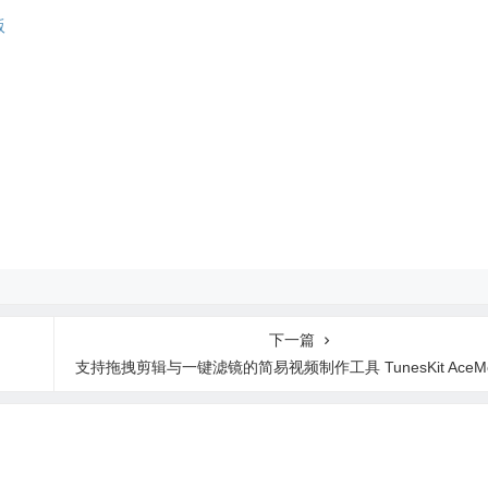
版
下一篇
支持拖拽剪辑与一键滤镜的简易视频制作工具 TunesKit AceMovi 5.6.0.30 